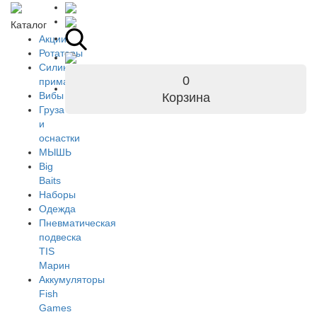
Каталог
Акции
Ротаторы
Силиконовые
0
приманки
Вибы
Корзина
Груза
и
оснастки
МЫШЬ
Big
Baits
Наборы
Одежда
Пневматическая
подвеска
TIS
Марин
Аккумуляторы
Fish
Games