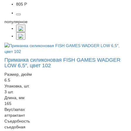
805 Р
популярное
Приманка силиконовая FISH GAMES WADGER
LOW 6,5″, цвет 102
Размер, дюйм
6.5
Упаковка, шт.
3 шт.
Длина, мм
165
Вкус/запах
аттрактант
Съедобность
съедобная