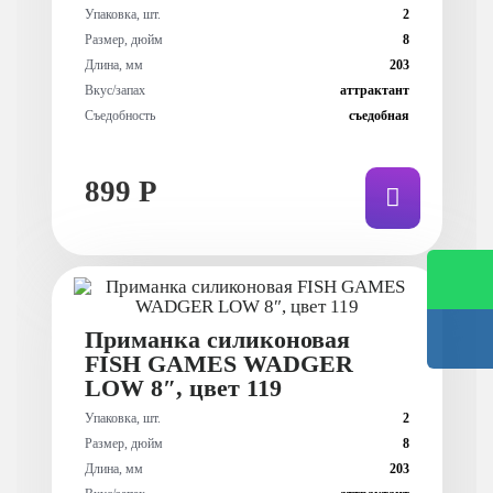
Упаковка, шт.
2
Размер, дюйм
8
Длина, мм
203
Вкус/запах
аттрактант
Съедобность
съедобная
899 Р
Приманка силиконовая
FISH GAMES WADGER
LOW 8″, цвет 119
Упаковка, шт.
2
Размер, дюйм
8
Длина, мм
203