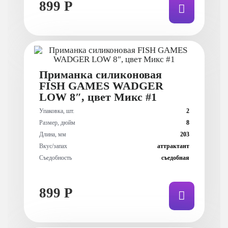
899 Р
Приманка силиконовая
FISH GAMES WADGER
LOW 8″, цвет Микс #1
Упаковка, шт.
2
Размер, дюйм
8
Длина, мм
203
Вкус/запах
аттрактант
Съедобность
съедобная
899 Р