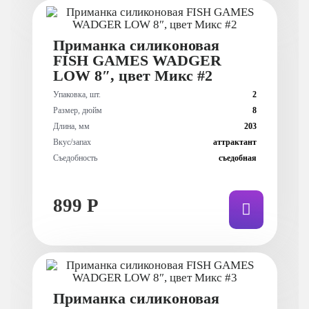
Приманка силиконовая
FISH GAMES WADGER
LOW 8″, цвет Микс #2
Упаковка, шт.
2
Размер, дюйм
8
Длина, мм
203
Вкус/запах
аттрактант
Съедобность
съедобная
899 Р
Приманка силиконовая