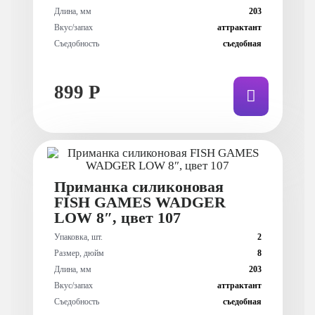
Длина, мм
203
Вкус/запах
аттрактант
Съедобность
съедобная
899 Р
Приманка силиконовая
FISH GAMES WADGER
LOW 8″, цвет 107
Упаковка, шт.
2
Размер, дюйм
8
Длина, мм
203
Вкус/запах
аттрактант
Съедобность
съедобная