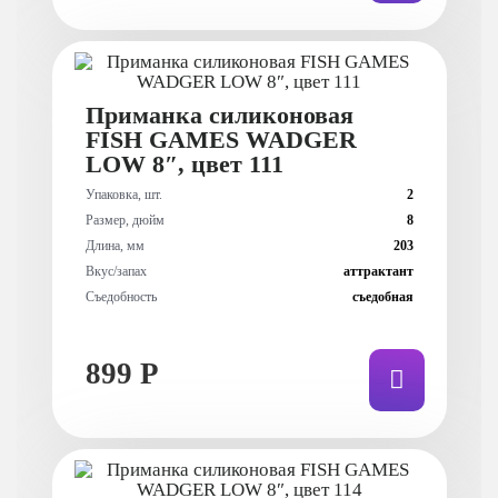
Приманка силиконовая
FISH GAMES WADGER
LOW 8″, цвет 111
Упаковка, шт.
2
Размер, дюйм
8
Длина, мм
203
Вкус/запах
аттрактант
Съедобность
съедобная
899 Р