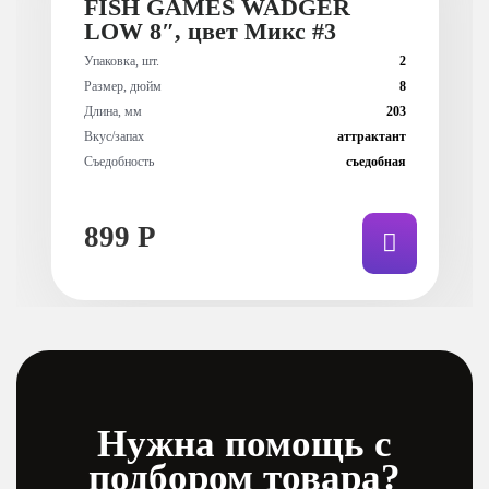
FISH GAMES WADGER
LOW 8″, цвет Микс #3
Упаковка, шт.
2
Размер, дюйм
8
Длина, мм
203
Вкус/запах
аттрактант
Съедобность
съедобная
899 Р
Нужна помощь с
подбором товара?