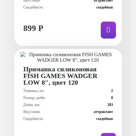
Вкус/запах
аттрактант
Съедобность
съедобная
899 Р
Приманка силиконовая
FISH GAMES WADGER
LOW 8″, цвет 120
Упаковка, шт.
2
Размер, дюйм
8
Длина, мм
203
Вкус/запах
аттрактант
Съедобность
съедобная