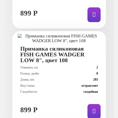
899 Р
Приманка силиконовая
FISH GAMES WADGER
LOW 8″, цвет 108
Упаковка, шт.
2
Размер, дюйм
8
Длина, мм
203
Вкус/запах
аттрактант
Съедобность
съедобная
899 Р