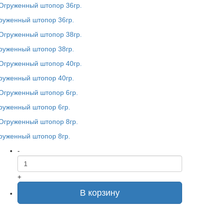
руженный штопор 36гр.
руженный штопор 38гр.
руженный штопор 40гр.
руженный штопор 6гр.
руженный штопор 8гр.
-
+
В корзину