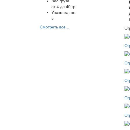
Вес груза
от 4 до 40 гр
Упаковка, шт.
5
Смотреть все...
Ог
Ог
Ог
Ог
Ог
Ог