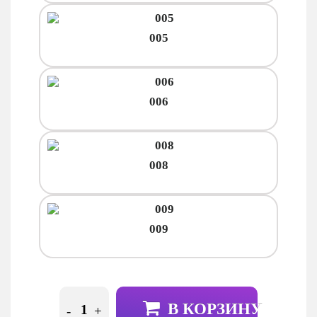
005
006
008
009
В КОРЗИНУ
-
+