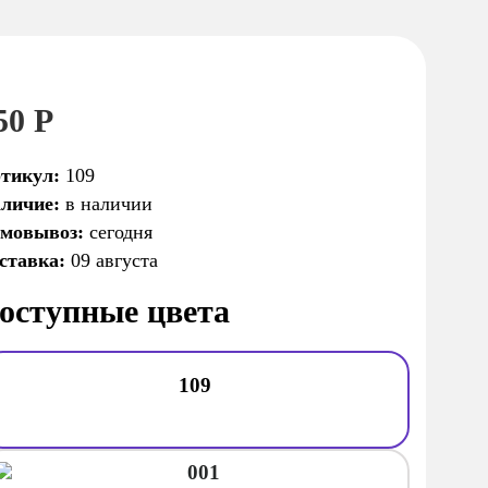
50 Р
тикул:
109
личие:
в наличии
мовывоз:
сегодня
ставка:
09 августа
оступные цвета
109