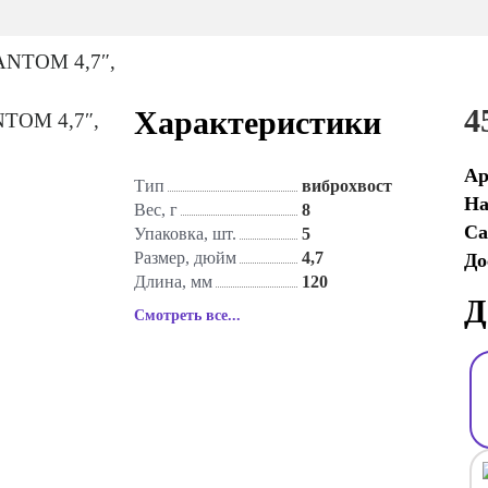
4
Характеристики
Ар
Тип
виброхвост
На
Вес, г
8
Са
Упаковка, шт.
5
Размер, дюйм
4,7
До
Длина, мм
120
Д
Смотреть все...