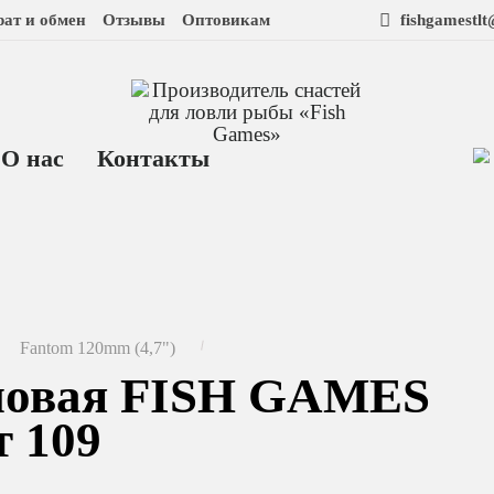
рат и обмен
Отзывы
Оптовикам
fishgamestl
О нас
Контакты
Fantom 120mm (4,7")
новая FISH GAMES
 109