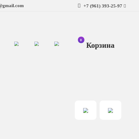
t@gmail.com
+7 (961) 393-25-97
0
Ко