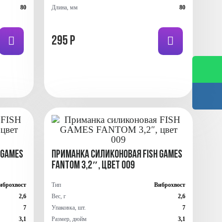
80
Длина, мм
80
295 Р
 GAMES
Приманка силиконовая FISH GAMES
FANTOM 3,2″, цвет 009
иброхвост
Тип
Виброхвост
2,6
Вес, г
2,6
7
Упаковка, шт.
7
3,1
Размер, дюйм
3,1