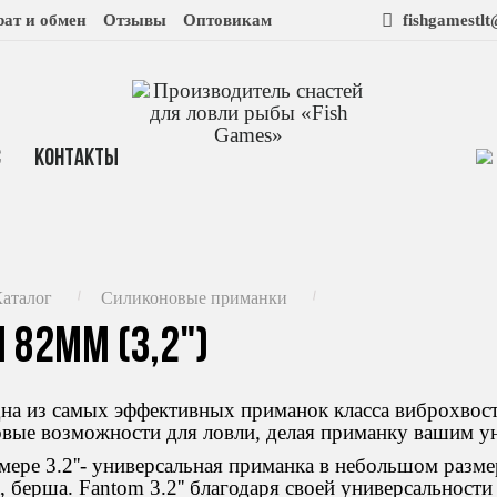
рат и обмен
Отзывы
Оптовикам
fishgamestl
с
Контакты
аталог
Силиконовые приманки
 82mm (3,2")
на из самых эффективных приманок класса виброхвост
овые возможности для ловли, делая приманку вашим 
мере 3.2''- универсальная приманка в небольшом разме
, берша. Fantom 3.2'' благодаря своей универсальнос