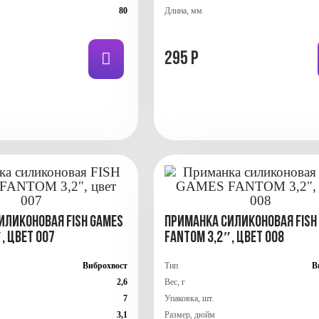
80
Длина, мм
295 Р
иликоновая FISH GAMES
Приманка силиконовая FISH
, цвет 007
FANTOM 3,2″, цвет 008
Виброхвост
Тип
В
2,6
Вес, г
7
Упаковка, шт.
3,1
Размер, дюйм