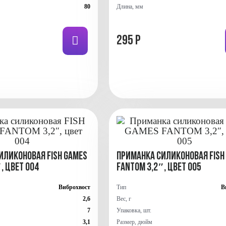
80
Длина, мм
295 Р
иликоновая FISH GAMES
Приманка силиконовая FISH
, цвет 004
FANTOM 3,2″, цвет 005
Виброхвост
Тип
В
2,6
Вес, г
7
Упаковка, шт.
3,1
Размер, дюйм