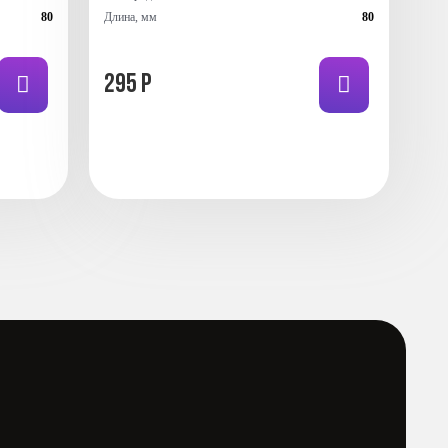
80
Длина, мм
80
295 Р