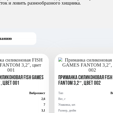
сток и ловить разнообразного хищника.
иликоновая FISH GAMES
Приманка силиконовая FISH
, цвет 001
FANTOM 3,2″, цвет 002
Виброхвост
Тип
В
2,6
Вес, г
7
Упаковка, шт.
3,1
Размер, дюйм