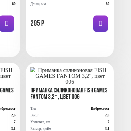
80
Длина, мм
80
295 Р
 GAMES
Приманка силиконовая FISH GAMES
FANTOM 3,2″, цвет 006
иброхвост
Тип
Виброхвост
2,6
Вес, г
2,6
7
Упаковка, шт.
7
3,1
Размер, дюйм
3,1