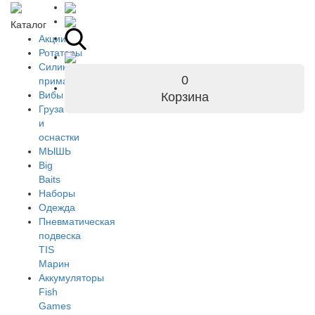
Каталог
Акции
Ротаторы
Силиконовые
0
приманки
Вибы
Корзина
Груза
и
оснастки
МЫШЬ
Big
Baits
Наборы
Одежда
Пневматическая
подвеска
TIS
Марин
Аккумуляторы
Fish
Games