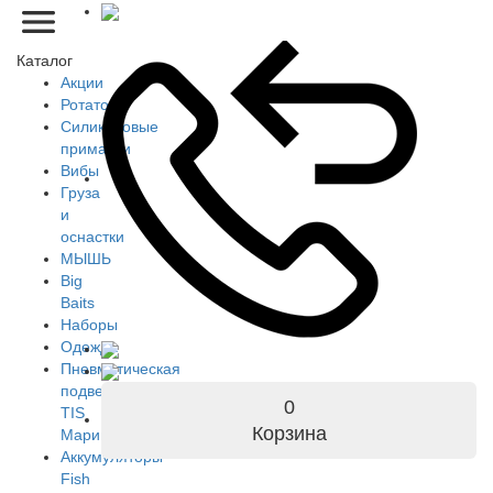
Каталог
Акции
Ротаторы
Силиконовые
приманки
Вибы
Груза
и
оснастки
МЫШЬ
Big
Baits
Наборы
Одежда
Пневматическая
подвеска
0
TIS
Корзина
Марин
Аккумуляторы
Fish