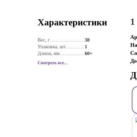
1
Характеристики
Ар
Вес, г
38
На
Упаковка, шт.
1
Са
Длина, мм
60+
До
Смотреть все...
Д