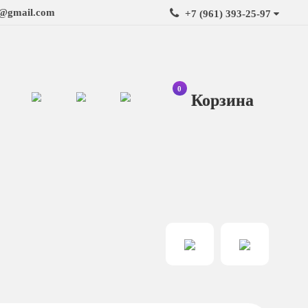
t@gmail.com
+7 (961) 393-25-97
0
Ко